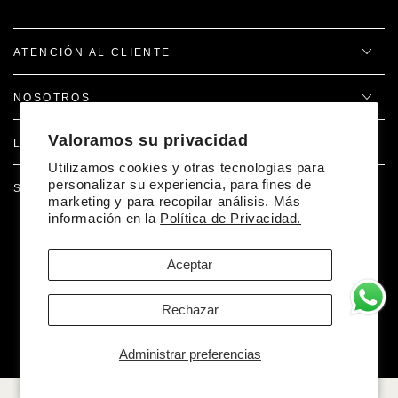
ATENCIÓN AL CLIENTE
NOSOTROS
Valoramos su privacidad
LEGAL
Utilizamos cookies y otras tecnologías para
personalizar su experiencia, para fines de
SÍGUENOS EN REDES
marketing y para recopilar análisis. Más
información en la
Política de Privacidad.
Facebook
Pinterest
Instagram
TikTok
Aceptar
Desarrollado por Doer
Rechazar
Métodos
de
© 2026,
La Matier
. Reservados todos los derechos.
Administrar preferencias
pago